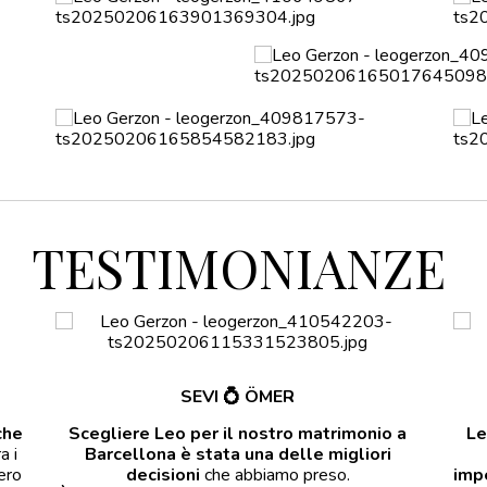
TESTIMONIANZE
SEVI
💍
ÖMER
che
Scegliere Leo per il nostro matrimonio a
Le
a i
Barcellona è stata una delle migliori
vero
decisioni
che abbiamo preso.
imp