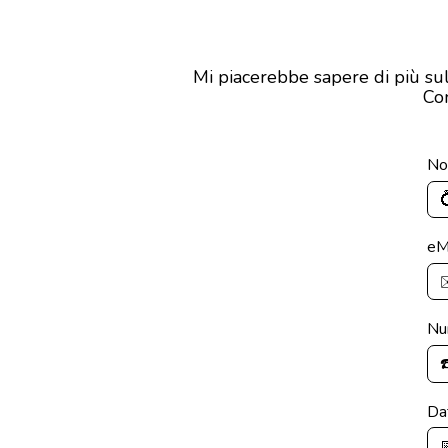
Mi piacerebbe sapere di più sul 
Com
No
eM
Nu
Da