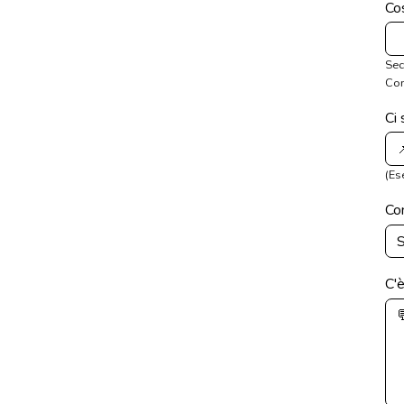
Cos
Sec
Con
Ci
(Es
Com
C'è