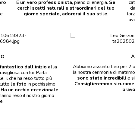
oro
È un vero professionista
, pieno di energia.
Se
cat
cerchi scatti naturali e straordinari del tuo
da
 e
giorno speciale, adorerai il suo stile
.
forz
ave
A
IO
Abbiamo assunto Leo per 2 or
fantastico dall’inizio alla
la nostra cerimonia di matrimo
vigliosa con lui. Parla
sono state incredibili
e si
e, il che ha reso tutto più
Consiglieremmo sicuramen
 tutte
le foto
in pochissimo
bravo
Ha un occhio eccezionale
anno reso il nostro giorno
e.