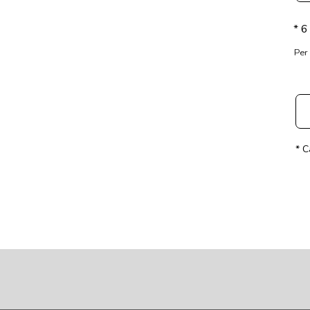
*
6 
Per
* C