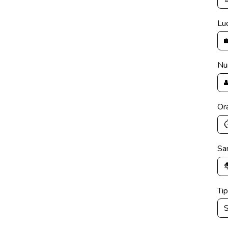
Lu
Nu
Ora
Sar
Tip