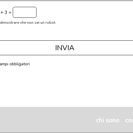
+ 3 =
 dimostrare che non sei un robot.
INVIA
ampi obbligatori
chi sono
co